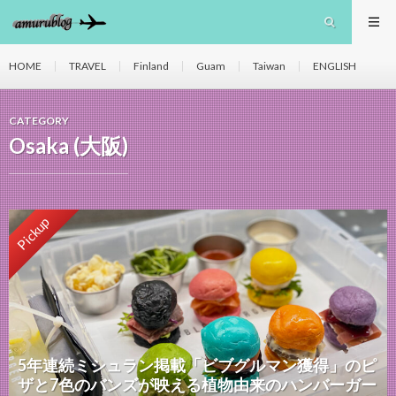
HOME
TRAVEL
Finland
Guam
Taiwan
ENGLISH
CATEGORY
Osaka (大阪)
Pickup
5年連続ミシュラン掲載「ビブグルマン獲得」のピ
ザと7色のバンズが映える植物由来のハンバーガー