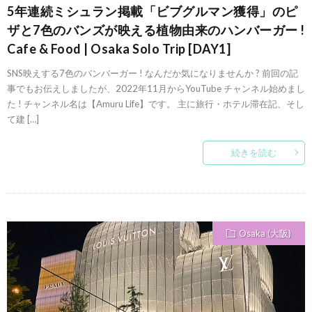
5年連続ミシュラン掲載「ビブグルマン獲得」のピ
ザと7色のバンズが映える植物由来のハンバーガー !
Cafe & Food | Osaka Solo Trip [DAY1]
SNS映えする7色のバンバーガー ! なんだか気になりませんか ? 前回の記
事でもお伝えしましたが、2022年11月からYouTube チャンネル始めまし
た ! チャンネル名は【Amuru Life】です。 主に旅行・ホテル滞在記、そし
て建 […]
続きを読む
Osaka (大阪)