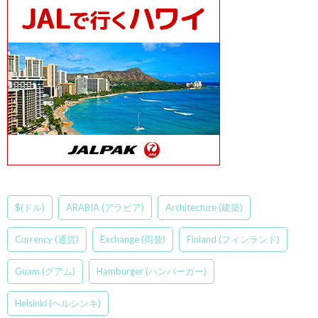
$(ドル)
ARABIA (アラビア)
Architecture (建築)
Currency (通貨)
Exchange (両替)
Finland (フィンランド)
Guam (グアム)
Hamburger (ハンバーガー)
Helsinki (ヘルシンキ)