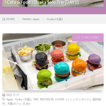
! Cafe & Food | Osaka Solo Trip [DAY1]
TRAVEL Japan
Osaka (大阪)
HOME
Osaka (大阪)
2022.11.17
Japan
,
Osaka (大阪)
,
THE MICHELIN GUIDE (ミシュランガイド)
,
国内旅
行
,
大阪カフェ (Cafe)