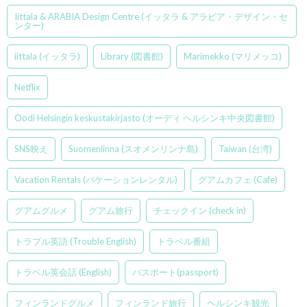
Iittala & ARABIA Design Centre (イッタラ & アラビア・デザイン・セ
ンター)
iittala (イッタラ)
Library (図書館)
Marimekko (マリメッコ)
Netflix
Oodi Helsingin keskustakirjasto (オーディ ヘルシンキ中央図書館)
SNS映え
Suomenlinna (スオメンリンナ島)
Taiwan (台湾)
Vacation Rentals (バケーションレンタル)
グアムカフェ (Cafe)
グアムグルメ
グアム旅行
チェックイン (check in)
トラブル英語 (Trouble English)
トラベル番組
トラベル英会話 (English)
パスポート(passport)
フィンランドグルメ
フィンランド旅行
ヘルシンキ観光