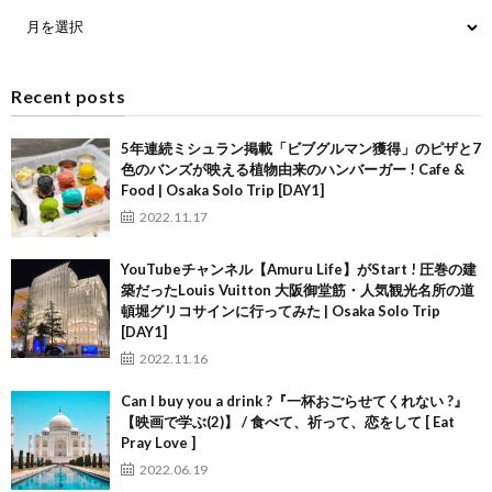
Recent posts
5年連続ミシュラン掲載「ビブグルマン獲得」のピザと7
色のバンズが映える植物由来のハンバーガー ! Cafe &
Food | Osaka Solo Trip [DAY1]
2022.11.17
YouTubeチャンネル【Amuru Life】がStart ! 圧巻の建
築だったLouis Vuitton 大阪御堂筋・人気観光名所の道
頓堀グリコサインに行ってみた | Osaka Solo Trip
[DAY1]
2022.11.16
Can I buy you a drink ?『一杯おごらせてくれない ?』
【映画で学ぶ(2)】 / 食べて、祈って、恋をして [ Eat
Pray Love ]
2022.06.19