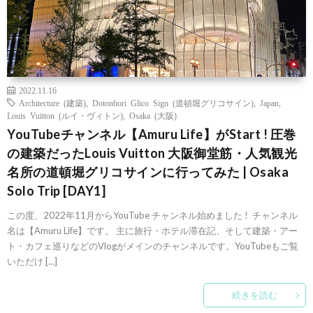
2022.11.16
Architecture (建築)
,
Dotonbori Glico Sign (道頓堀グリコサイン)
,
Japan
,
Louis Vuitton (ルイ・ヴィトン)
,
Osaka (大阪)
YouTubeチャンネル【Amuru Life】がStart ! 圧巻
の建築だったLouis Vuitton 大阪御堂筋・人気観光
名所の道頓堀グリコサインに行ってみた | Osaka
Solo Trip [DAY1]
この度、2022年11月からYouTube チャンネル始めました ! チャンネル
名は【Amuru Life】です。 主に旅行・ホテル滞在記、そして建築・アー
ト・カフェ巡りなどのVlogがメインのチャンネルです。YouTubeもご覧
いただけ […]
続きを読む