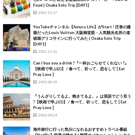
Food | Osaka Solo Trip [DAY1]
2022.11.17
YouTubeチャンネル【Amuru Life】がStart ! 圧巻の建
築だったLouis Vuitton 大阪御堂筋・人気観光名所の道
頓堀グリコサインに行ってみた | Osaka Solo Trip
[DAY1]
2022.11.16
Can I buy you a drink ?『一杯おごらせてくれない ?』
【映画で学ぶ(2)】 / 食べて、祈って、恋をして [ Eat
Pray Love ]
2022.06.19
『うんざりしてるよ。飽きてるよ。』は英語でどう言う
?【映画で学ぶ(1)】 / 食べて、祈って、恋をして [ Eat
Pray Love ]
2022.04.24
海外旅行に行った気分になれるおすすめトラベル番組
【Netflix】世界で極める! 魅惑のバケーションレンタル