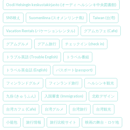
Oodi Helsingin keskustakirjasto (オーディ ヘルシンキ中央図書館)
SNS映え
Suomenlinna (スオメンリンナ島)
Taiwan (台湾)
Vacation Rentals (バケーションレンタル)
グアムカフェ (Cafe)
グアムグルメ
グアム旅行
チェックイン (check in)
トラブル英語 (Trouble English)
トラベル番組
トラベル英会話 (English)
パスポート(passport)
フィンランドグルメ
フィンランド旅行
ヘルシンキ観光
九份 (きゅうふん)
入国審査 (Immigration)
北欧デザイン
台湾カフェ (Cafe)
台湾グルメ
台湾旅行
台湾観光
小籠包
旅行情報
旅行比較サイト
映画の舞台・ロケ地