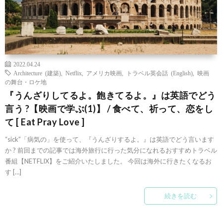
2022.04.24
Architecture (建築)
,
Netflix
,
アメリカ映画
,
トラベル英会話 (English)
,
映画
の舞台・ロケ地
『うんざりしてるよ。飽きてるよ。』は英語でどう
言う ?【映画で学ぶ(1)】 / 食べて、祈って、恋をし
て [ Eat Pray Love ]
“sick”「病気の」を使って、『うんざりするよ。』は英語でどう言います
か ? 前回までの記事では海外旅行に行った気分になれるおすすめトラベル
番組【NETFLIX】をご紹介いたしました。 今回は海外に行きたくなるお
す […]
続きを読む