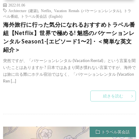
2022.01.06
Architecture (建築)
,
Netflix
,
Vacation Rentals (バケーションレンタル)
,
トラ
ベル番組
,
トラベル英会話 (English)
海外旅行に行った気分になれるおすすめトラベル番
組【Netflix】世界で極める! 魅惑のバケーションレ
ンタル Season1-[エピソード1〜2]・＜簡単な英文
紹介＞
突然ですが、「バケーションレンタル (Vacation Rental)」という言葉を聞
いたことはありますか ? 日本ではあまり聞き慣れない言葉ですが、海外で
は旅に出る際にホテル宿泊ではなく、「バケーションレンタル (Vacation
Ren […]
続きを読む
トラベル英会話