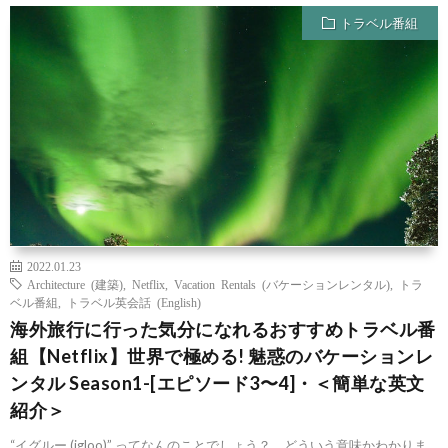
トラベル番組
2022.01.23
Architecture (建築)
,
Netflix
,
Vacation Rentals (バケーションレンタル)
,
トラ
ベル番組
,
トラベル英会話 (English)
海外旅行に行った気分になれるおすすめトラベル番
組【Netflix】世界で極める! 魅惑のバケーションレ
ンタル Season1-[エピソード3〜4]・＜簡単な英文
紹介＞
“イグルー (igloo)” ってなんのことでしょう？ どういう意味かわかりま