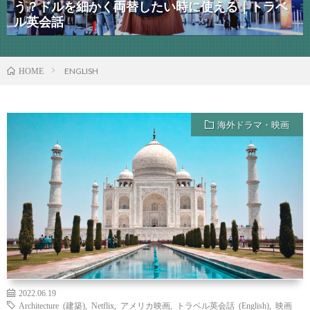
う？ドルを細かく両替したい時に使える｜トラベ
ル英会話
ENGLISH
HOME
海外ドラマ・映画
2022.06.19
Architecture (建築)
,
Netflix
,
アメリカ映画
,
トラベル英会話 (English)
,
映画