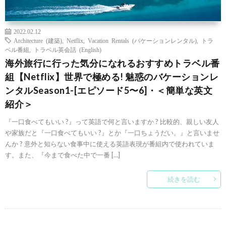
2022.02.12
Architecture (建築)
,
Netflix
,
Vacation Rentals (バケーションレンタル)
,
トラ
ベル番組
,
トラベル英会話 (English)
海外旅行に行った気分になれるおすすめトラベル番
組【Netflix】世界で極める! 魅惑のバケーションレ
ンタルSeason1-[エピソード5〜6]・＜簡単な英文
紹介＞
『一口食べてもいい ?』って英語で何と言いますか ? 比較的、親しい友人
や家族だと『一口食べてもいい ?』とか『一口ちょうだい。』と言いませ
んか ? 意外と知らない食事中に使える英語表現が番組内で使われていま
す。また、『今まで食べた中で一番 […]
続きを読む