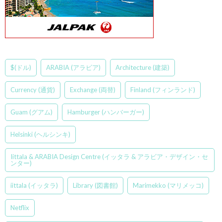
$(ドル)
ARABIA (アラビア)
Architecture (建築)
Currency (通貨)
Exchange (両替)
Finland (フィンランド)
Guam (グアム)
Hamburger (ハンバーガー)
Helsinki (ヘルシンキ)
Iittala & ARABIA Design Centre (イッタラ & アラビア・デザイン・セ
ンター)
iittala (イッタラ)
Library (図書館)
Marimekko (マリメッコ)
Netflix