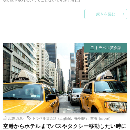
明が聞き取れないってことないですか ? 海 […]
続きを読む
トラベル英会話
2020.09.05
トラベル英会話 (English)
,
海外旅行
,
空港 (airport)
空港からホテルまでバスやタクシー移動したい時に