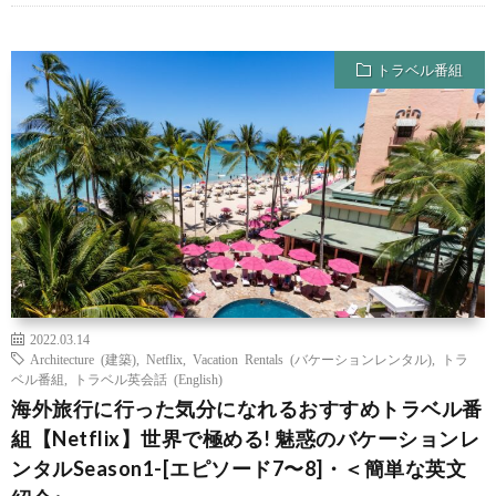
トラベル番組
2022.03.14
Architecture (建築)
,
Netflix
,
Vacation Rentals (バケーションレンタル)
,
トラ
ベル番組
,
トラベル英会話 (English)
海外旅行に行った気分になれるおすすめトラベル番
組【Netflix】世界で極める! 魅惑のバケーションレ
ンタルSeason1-[エピソード7〜8]・＜簡単な英文