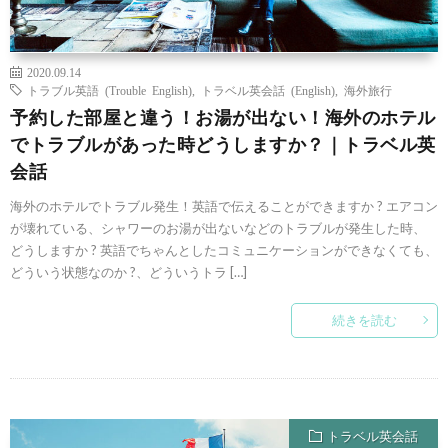
2020.09.14
トラブル英語 (Trouble English)
,
トラベル英会話 (English)
,
海外旅行
予約した部屋と違う！お湯が出ない！海外のホテル
でトラブルがあった時どうしますか？｜トラベル英
会話
海外のホテルでトラブル発生！英語で伝えることができますか ? エアコン
が壊れている、シャワーのお湯が出ないなどのトラブルが発生した時、
どうしますか ? 英語でちゃんとしたコミュニケーションができなくても、
どういう状態なのか ?、どういうトラ […]
続きを読む
トラベル英会話