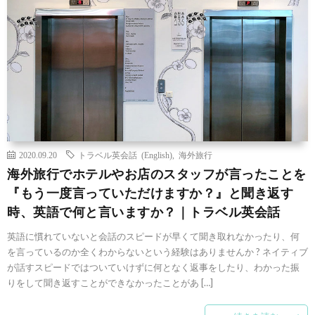
2020.09.20
トラベル英会話 (English)
,
海外旅行
海外旅行でホテルやお店のスタッフが言ったことを
『もう一度言っていただけますか？』と聞き返す
時、英語で何と言いますか？｜トラベル英会話
英語に慣れていないと会話のスピードが早くて聞き取れなかったり、何
を言っているのか全くわからないという経験はありませんか ? ネイティブ
が話すスピードではついていけずに何となく返事をしたり、わかった振
りをして聞き返すことができなかったことがあ […]