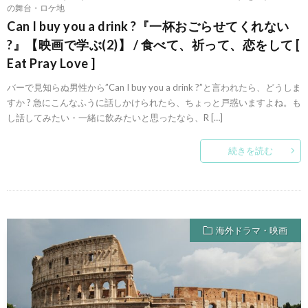
の舞台・ロケ地
Can I buy you a drink ?『一杯おごらせてくれない
?』【映画で学ぶ(2)】 / 食べて、祈って、恋をして [
Eat Pray Love ]
バーで見知らぬ男性から”Can I buy you a drink ?”と言われたら、どうしま
すか ? 急にこんなふうに話しかけられたら、ちょっと戸惑いますよね。も
し話してみたい・一緒に飲みたいと思ったなら、R […]
続きを読む
海外ドラマ・映画