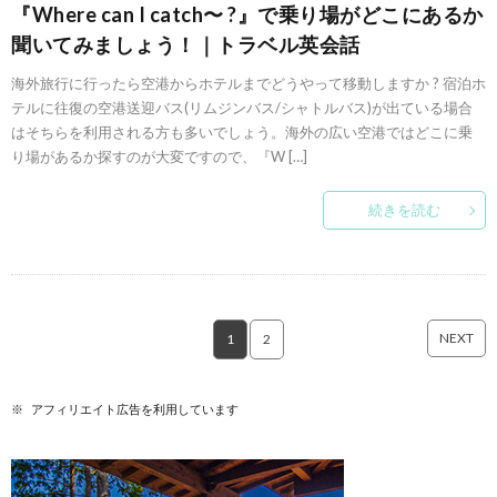
『Where can I catch〜 ?』で乗り場がどこにあるか
聞いてみましょう！｜トラベル英会話
海外旅行に行ったら空港からホテルまでどうやって移動しますか ? 宿泊ホ
テルに往復の空港送迎バス(リムジンバス/シャトルバス)が出ている場合
はそちらを利用される方も多いでしょう。海外の広い空港ではどこに乗
り場があるか探すのが大変ですので、『W […]
続きを読む
NEXT
1
2
※ アフィリエイト広告を利用しています