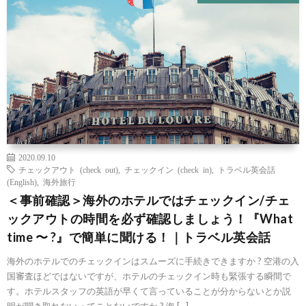
2020.09.10
チェックアウト (check out)
,
チェックイン (check in)
,
トラベル英会話
(English)
,
海外旅行
＜事前確認＞海外のホテルではチェックイン/チェ
ックアウトの時間を必ず確認しましょう！『What
time 〜 ?』で簡単に聞ける！｜トラベル英会話
海外のホテルでのチェックインはスムーズに手続きできますか ? 空港の入
国審査ほどではないですが、ホテルのチェックイン時も緊張する瞬間で
す。ホテルスタッフの英語が早くて言っていることが分からないとか説