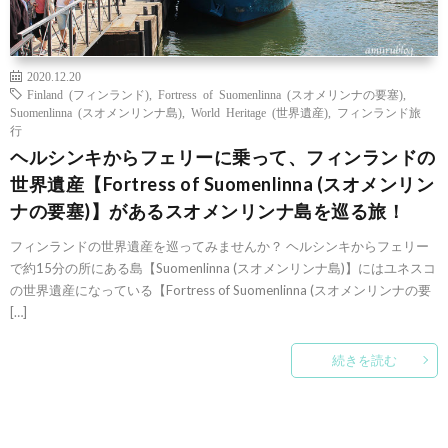
2020.12.20
Finland (フィンランド)
,
Fortress of Suomenlinna (スオメリンナの要塞)
,
Suomenlinna (スオメンリンナ島)
,
World Heritage (世界遺産)
,
フィンランド旅
行
ヘルシンキからフェリーに乗って、フィンランドの
世界遺産【Fortress of Suomenlinna (スオメンリン
ナの要塞)】があるスオメンリンナ島を巡る旅！
フィンランドの世界遺産を巡ってみませんか？ ヘルシンキからフェリー
で約15分の所にある島【Suomenlinna (スオメンリンナ島)】にはユネスコ
の世界遺産になっている【Fortress of Suomenlinna (スオメンリンナの要
[…]
続きを読む