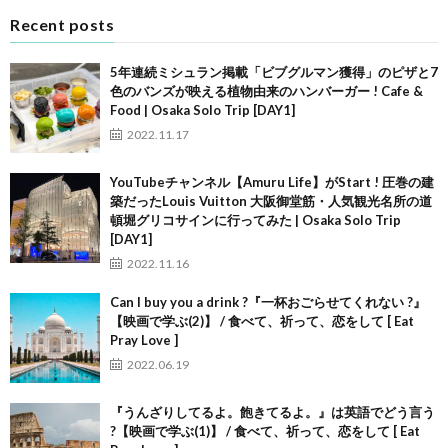
Recent posts
5年連続ミシュラン掲載「ビブグルマン獲得」のピザと7
色のバンズが映える植物由来のハンバーガー ! Cafe &
Food | Osaka Solo Trip [DAY1]
2022.11.17
YouTubeチャンネル【Amuru Life】がStart ! 圧巻の建
築だったLouis Vuitton 大阪御堂筋・人気観光名所の道
頓堀グリコサインに行ってみた | Osaka Solo Trip
[DAY1]
2022.11.16
Can I buy you a drink ?『一杯おごらせてくれない ?』
【映画で学ぶ(2)】 / 食べて、祈って、恋をして [ Eat
Pray Love ]
2022.06.19
『うんざりしてるよ。飽きてるよ。』は英語でどう言う
?【映画で学ぶ(1)】 / 食べて、祈って、恋をして [ Eat