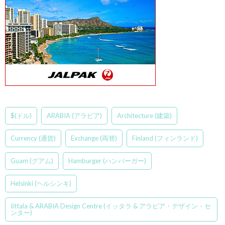
$(ドル)
ARABIA (アラビア)
Architecture (建築)
Currency (通貨)
Exchange (両替)
Finland (フィンランド)
Guam (グアム)
Hamburger (ハンバーガー)
Helsinki (ヘルシンキ)
Iittala & ARABIA Design Centre (イッタラ & アラビア・デザイン・セ
ンター)