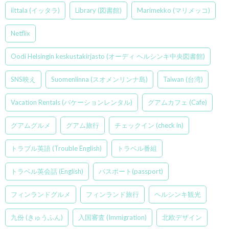
iittala (イッタラ)
Library (図書館)
Marimekko (マリメッコ)
Netflix
Oodi Helsingin keskustakirjasto (オーディ ヘルシンキ中央図書館)
SNS映え
Suomenlinna (スオメンリンナ島)
Taiwan (台湾)
Vacation Rentals (バケーションレンタル)
グアムカフェ (Cafe)
グアムグルメ
グアム旅行
チェックイン (check in)
トラブル英語 (Trouble English)
トラベル番組
トラベル英会話 (English)
パスポート(passport)
フィンランドグルメ
フィンランド旅行
ヘルシンキ観光
九份 (きゅうふん)
入国審査 (Immigration)
北欧デザイン