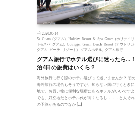
2020.05.14
Guam (グアム)
,
Holiday Resort & Spa Guam (ホリデ
ト&スパ グアム)
,
Outrigger Guam Beach Resort (アウトリ
グアム ビーチ リゾート)
,
グアムホテル
,
グアム旅行
グアム旅行でホテル選びに迷ったら…！ 
泊4日の旅費はいくら？
海外旅行に行く際のホテル選びって迷いませんか？ 初
海外旅行の場合もそうですが、知らない国に行くときに
地で、お買い物に便利な場所にあるホテルがいいですよ
でも、好立地だとホテル代が高くなるし．．．と人それ
の予算があるのでなか […]