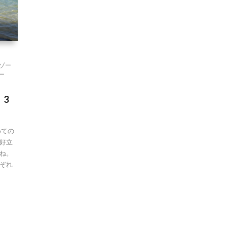
イリゾー
ガー
3
めての
好立
ね。
ぞれ