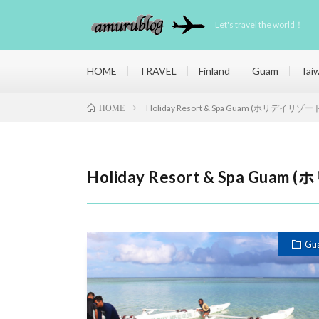
Let's travel the world！
HOME
TRAVEL
Finland
Guam
Tai
Holiday Resort & Spa Guam (ホリデイリ
HOME
Holiday Resort & Spa G
Gu