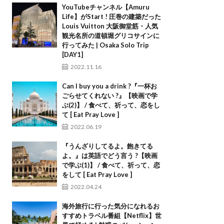
YouTubeチャンネル【Amuru
Life】がStart ! 圧巻の建築だった
Louis Vuitton 大阪御堂筋・人気
観光名所の道頓堀グリコサインに
行ってみた | Osaka Solo Trip
[DAY1]
2022.11.16
Can I buy you a drink ?『一杯お
ごらせてくれない ?』【映画で学
ぶ(2)】 / 食べて、祈って、恋をし
て [ Eat Pray Love ]
2022.06.19
『うんざりしてるよ。飽きてる
よ。』は英語でどう言う ?【映画
で学ぶ(1)】 / 食べて、祈って、恋
をして [ Eat Pray Love ]
2022.04.24
海外旅行に行った気分になれるお
すすめトラベル番組【Netflix】世