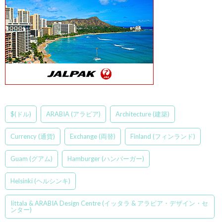
$(ドル)
ARABIA (アラビア)
Architecture (建築)
Currency (通貨)
Exchange (両替)
Finland (フィンランド)
Guam (グアム)
Hamburger (ハンバーガー)
Helsinki (ヘルシンキ)
Iittala & ARABIA Design Centre (イッタラ & アラビア・デザイン・セ
ンター)