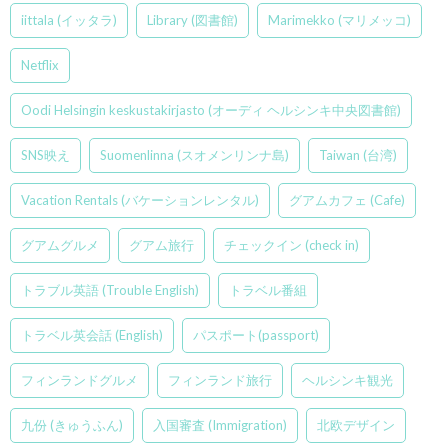
iittala (イッタラ)
Library (図書館)
Marimekko (マリメッコ)
Netflix
Oodi Helsingin keskustakirjasto (オーディ ヘルシンキ中央図書館)
SNS映え
Suomenlinna (スオメンリンナ島)
Taiwan (台湾)
Vacation Rentals (バケーションレンタル)
グアムカフェ (Cafe)
グアムグルメ
グアム旅行
チェックイン (check in)
トラブル英語 (Trouble English)
トラベル番組
トラベル英会話 (English)
パスポート(passport)
フィンランドグルメ
フィンランド旅行
ヘルシンキ観光
九份 (きゅうふん)
入国審査 (Immigration)
北欧デザイン