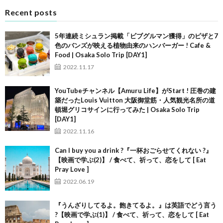
Recent posts
5年連続ミシュラン掲載「ビブグルマン獲得」のピザと7
色のバンズが映える植物由来のハンバーガー ! Cafe &
Food | Osaka Solo Trip [DAY1]
2022.11.17
YouTubeチャンネル【Amuru Life】がStart ! 圧巻の建
築だったLouis Vuitton 大阪御堂筋・人気観光名所の道
頓堀グリコサインに行ってみた | Osaka Solo Trip
[DAY1]
2022.11.16
Can I buy you a drink ?『一杯おごらせてくれない ?』
【映画で学ぶ(2)】 / 食べて、祈って、恋をして [ Eat
Pray Love ]
2022.06.19
『うんざりしてるよ。飽きてるよ。』は英語でどう言う
?【映画で学ぶ(1)】 / 食べて、祈って、恋をして [ Eat