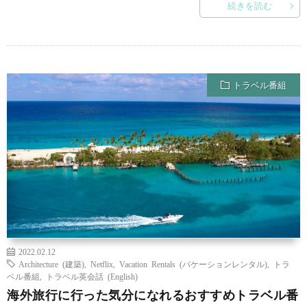
続きを読む
トラベル番組
2022.02.12
Architecture (建築)
,
Netflix
,
Vacation Rentals (バケーションレンタル)
,
トラ
ベル番組
,
トラベル英会話 (English)
海外旅行に行った気分になれるおすすめトラベル番