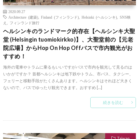
2020.09.27
Architecture (建築)
,
Finland (フィンランド)
,
Helsinki (ヘルシンキ)
,
SNS映
え
,
フィンランド旅行
ヘルシンキのランドマーク的存在【ヘルシンキ大聖
堂 (Helsingin tuomiokirkko)】、大聖堂前の【元老
院広場】からHop On Hop Offバスで市内観光がお
すすめ！
海外の電車やトラムに乗るもいいですがバスで市内を観光して見るのは
いかがですか？ 首都ヘルシンキは地下鉄やトラム、市バス、タクシー、
フェリーと移動手段がたくさんあります。ヘルシンキはそれほど大きく
ないので、バスでゆったり観光できます。おすすめ […]
続きを読む
Taiwan