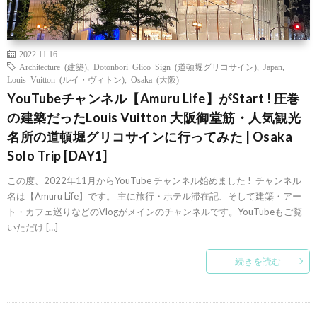
2022.11.16
Architecture (建築)
,
Dotonbori Glico Sign (道頓堀グリコサイン)
,
Japan
,
Louis Vuitton (ルイ・ヴィトン)
,
Osaka (大阪)
YouTubeチャンネル【Amuru Life】がStart ! 圧巻
の建築だったLouis Vuitton 大阪御堂筋・人気観光
名所の道頓堀グリコサインに行ってみた | Osaka
Solo Trip [DAY1]
この度、2022年11月からYouTube チャンネル始めました ! チャンネル
名は【Amuru Life】です。 主に旅行・ホテル滞在記、そして建築・アー
ト・カフェ巡りなどのVlogがメインのチャンネルです。YouTubeもご覧
いただけ […]
続きを読む