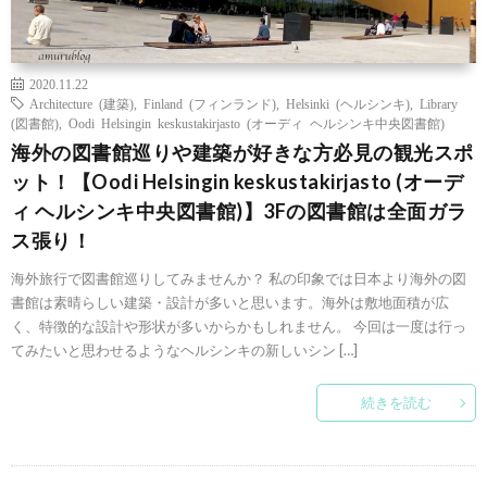
2020.11.22
Architecture (建築)
,
Finland (フィンランド)
,
Helsinki (ヘルシンキ)
,
Library
(図書館)
,
Oodi Helsingin keskustakirjasto (オーディ ヘルシンキ中央図書館)
海外の図書館巡りや建築が好きな方必見の観光スポ
ット！【Oodi Helsingin keskustakirjasto (オーデ
ィ ヘルシンキ中央図書館)】3Fの図書館は全面ガラ
ス張り！
海外旅行で図書館巡りしてみませんか？ 私の印象では日本より海外の図
書館は素晴らしい建築・設計が多いと思います。海外は敷地面積が広
く、特徴的な設計や形状が多いからかもしれません。 今回は一度は行っ
てみたいと思わせるようなヘルシンキの新しいシン […]
続きを読む