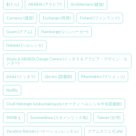
$(ドル)
ARABIA (アラビア)
Architecture (建築)
Currency (通貨)
Exchange (両替)
Finland (フィンランド)
Guam (グアム)
Hamburger (ハンバーガー)
Helsinki (ヘルシンキ)
Iittala & ARABIA Design Centre (イッタラ & アラビア・デザイン・セ
ンター)
iittala (イッタラ)
Library (図書館)
Marimekko (マリメッコ)
Netflix
Oodi Helsingin keskustakirjasto (オーディ ヘルシンキ中央図書館)
SNS映え
Suomenlinna (スオメンリンナ島)
Taiwan (台湾)
Vacation Rentals (バケーションレンタル)
グアムカフェ (Cafe)