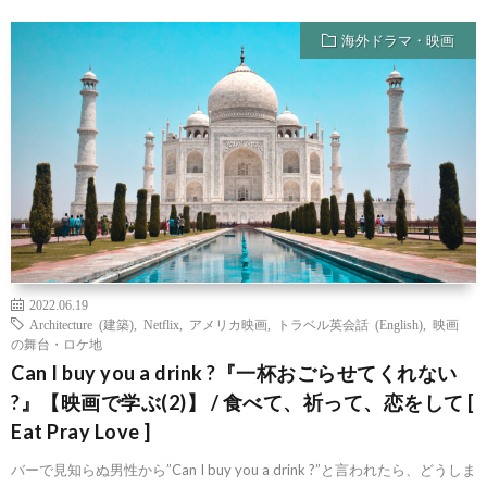
海外ドラマ・映画
2022.06.19
Architecture (建築)
,
Netflix
,
アメリカ映画
,
トラベル英会話 (English)
,
映画
の舞台・ロケ地
Can I buy you a drink ?『一杯おごらせてくれない
?』【映画で学ぶ(2)】 / 食べて、祈って、恋をして [
Eat Pray Love ]
バーで見知らぬ男性から”Can I buy you a drink ?”と言われたら、どうしま