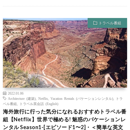
トラベル番組
2022.01.06
Architecture (建築)
,
Netflix
,
Vacation Rentals (バケーションレンタル)
,
トラ
ベル番組
,
トラベル英会話 (English)
海外旅行に行った気分になれるおすすめトラベル番
組【Netflix】世界で極める! 魅惑のバケーションレ
ンタル Season1-[エピソード1〜2]・＜簡単な英文