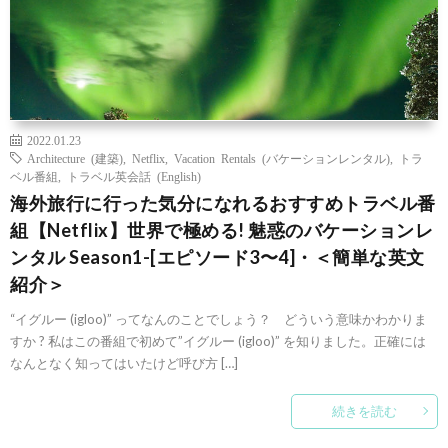
2022.01.23
Architecture (建築)
,
Netflix
,
Vacation Rentals (バケーションレンタル)
,
トラ
ベル番組
,
トラベル英会話 (English)
海外旅行に行った気分になれるおすすめトラベル番
組【Netflix】世界で極める! 魅惑のバケーションレ
ンタル Season1-[エピソード3〜4]・＜簡単な英文
紹介＞
“イグルー (igloo)” ってなんのことでしょう？ どういう意味かわかりま
すか ? 私はこの番組で初めて”イグルー (igloo)” を知りました。正確には
なんとなく知ってはいたけど呼び方 […]
続きを読む