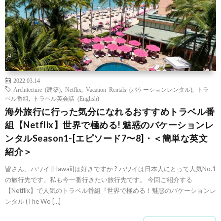
2022.03.14
Architecture (建築)
,
Netflix
,
Vacation Rentals (バケーションレンタル)
,
トラ
ベル番組
,
トラベル英会話 (English)
海外旅行に行った気分になれるおすすめトラベル番
組【Netflix】世界で極める! 魅惑のバケーションレ
ンタルSeason1-[エピソード7〜8]・＜簡単な英文
紹介＞
皆さん、ハワイ [Hawaii]は好きですか ? ハワイは日本人にとって人気No.1
の旅行先です。私も今一番行きたい旅行先です。 今回ご紹介する
【Netflix】で人気のトラベル番組『世界で極める！魅惑のバケーションレ
ンタル (The Wo […]