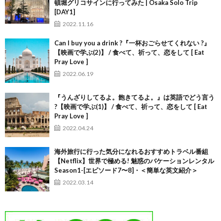
頓堀グリコサインに行ってみた | Osaka Solo Trip
[DAY1]
2022.11.16
Can I buy you a drink ?『一杯おごらせてくれない ?』
【映画で学ぶ(2)】 / 食べて、祈って、恋をして [ Eat
Pray Love ]
2022.06.19
『うんざりしてるよ。飽きてるよ。』は英語でどう言う
?【映画で学ぶ(1)】 / 食べて、祈って、恋をして [ Eat
Pray Love ]
2022.04.24
海外旅行に行った気分になれるおすすめトラベル番組
【Netflix】世界で極める! 魅惑のバケーションレンタル
Season1-[エピソード7〜8]・＜簡単な英文紹介＞
2022.03.14