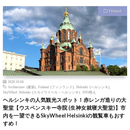
Finland
2020.10.04
Architecture (建築)
,
Finland (フィンランド)
,
Helsinki (ヘルシンキ)
,
SkyWheel Helsinki (スカイウイール・ヘルシンキ)
,
SNS映え
ヘルシンキの人気観光スポット！赤レンガ造りの大
聖堂【ウスペンスキー寺院 (生神女就寝大聖堂)】市
内を一望できるSkyWheel Helsinkiの観覧車もおす
すめ！