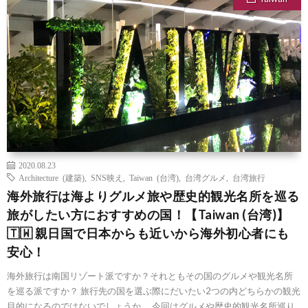
2020.08.23
Architecture (建築)
,
SNS映え
,
Taiwan (台湾)
,
台湾グルメ
,
台湾旅行
海外旅行は海よりグルメ旅や歴史的観光名所を巡る
旅がしたい方におすすめの国！【Taiwan (台湾)】
🇹🇼 親日国で日本からも近いから海外初心者にも
安心！
海外旅行は南国リゾート派ですか？それともその国のグルメや観光名所
を巡る派ですか？ 旅行先の国を選ぶ際にだいたい2つの内どちらかの観光
目的になるのではないでしょうか。 今回はグルメや歴史的観光名所巡り