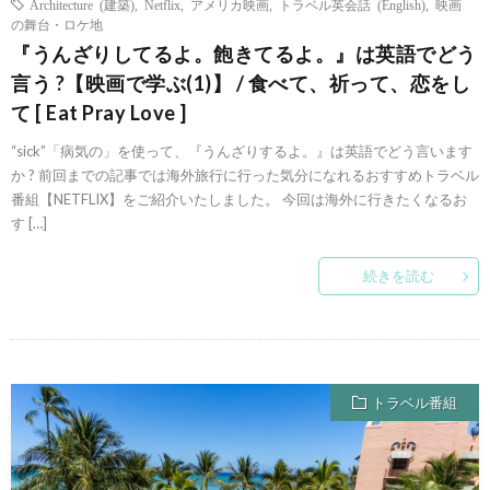
Architecture (建築)
,
Netflix
,
アメリカ映画
,
トラベル英会話 (English)
,
映画
の舞台・ロケ地
『うんざりしてるよ。飽きてるよ。』は英語でどう
言う ?【映画で学ぶ(1)】 / 食べて、祈って、恋をし
て [ Eat Pray Love ]
“sick”「病気の」を使って、『うんざりするよ。』は英語でどう言います
か ? 前回までの記事では海外旅行に行った気分になれるおすすめトラベル
番組【NETFLIX】をご紹介いたしました。 今回は海外に行きたくなるお
す […]
続きを読む
トラベル番組