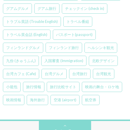
グアムグルメ
グアム旅行
チェックイン (check in)
トラブル英語 (Trouble English)
トラベル番組
トラベル英会話 (English)
パスポート(passport)
フィンランドグルメ
フィンランド旅行
ヘルシンキ観光
九份 (きゅうふん)
入国審査 (Immigration)
北欧デザイン
台湾カフェ (Cafe)
台湾グルメ
台湾旅行
台湾観光
小籠包
旅行情報
旅行比較サイト
映画の舞台・ロケ地
映画情報
海外旅行
空港 (airport)
航空券