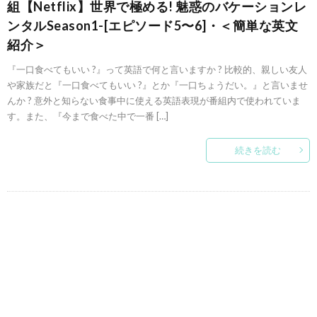
組【Netflix】世界で極める! 魅惑のバケーションレ
ンタルSeason1-[エピソード5〜6]・＜簡単な英文
紹介＞
『一口食べてもいい ?』って英語で何と言いますか ? 比較的、親しい友人
や家族だと『一口食べてもいい ?』とか『一口ちょうだい。』と言いませ
んか ? 意外と知らない食事中に使える英語表現が番組内で使われていま
す。また、『今まで食べた中で一番 […]
続きを読む