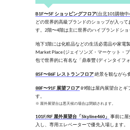
B1F〜5F ショッピングフロア
(台北101購物中
どの世界的高級ブランドのショップが入って
す。2階〜4階は主に世界のハイブランドショ
地下1階には化粧品などの生活必需品や家電製
Market Place (ジェイソンズ・マーケ
包で世界的に有名な「鼎泰豐 (ディンタイフォ
85F〜86F レストランフロア
絶景を観ながら
88F〜91F 展望フロア
89階は屋内展望台とギ
す。
※ 屋外展望台は悪天候の場合は閉鎖されます。
101F/RF 屋外展望台「Skyline460」
事前に屋外
入し、専用エレベーターで優先入場します。