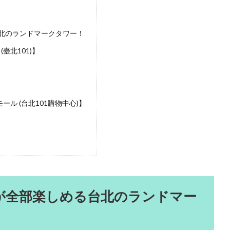
北のランドマークタワー！
臺北101)】
モール (台北101購物中心)】
が全部楽しめる台北のランドマー