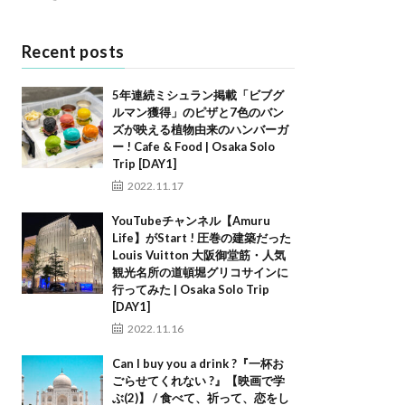
Recent posts
5年連続ミシュラン掲載「ビブグ
ルマン獲得」のピザと7色のバン
ズが映える植物由来のハンバーガ
ー ! Cafe & Food | Osaka Solo
Trip [DAY1]
2022.11.17
YouTubeチャンネル【Amuru
Life】がStart ! 圧巻の建築だった
Louis Vuitton 大阪御堂筋・人気
観光名所の道頓堀グリコサインに
行ってみた | Osaka Solo Trip
[DAY1]
2022.11.16
Can I buy you a drink ?『一杯お
ごらせてくれない ?』【映画で学
ぶ(2)】 / 食べて、祈って、恋をし