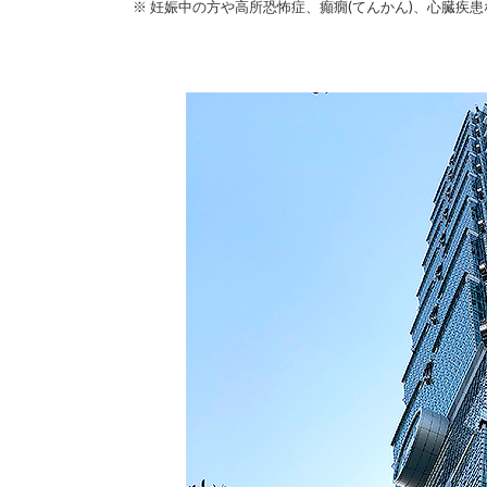
※ 妊娠中の方や高所恐怖症、癲癇(てんかん)、心臓疾