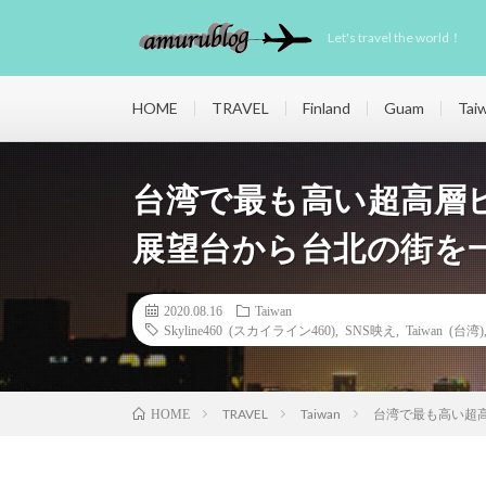
Let's travel the world！
HOME
TRAVEL
Finland
Guam
Tai
台湾で最も高い超高層ビル
展望台から台北の街を
2020.08.16
Taiwan
Skyline460 (スカイライン460)
,
SNS映え
,
Taiwan (台湾)
TRAVEL
Taiwan
台湾で最も高い超高
HOME