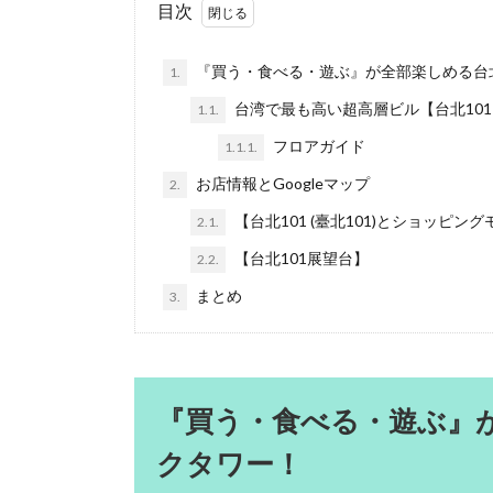
目次
『買う・食べる・遊ぶ』が全部楽しめる台
1.
台湾で最も高い超高層ビル【台北101 (
1.1.
フロアガイド
1.1.1.
お店情報とGoogleマップ
2.
【台北101 (臺北101)とショッピング
2.1.
【台北101展望台】
2.2.
まとめ
3.
『買う・
食べる・
遊ぶ』
クタワー！