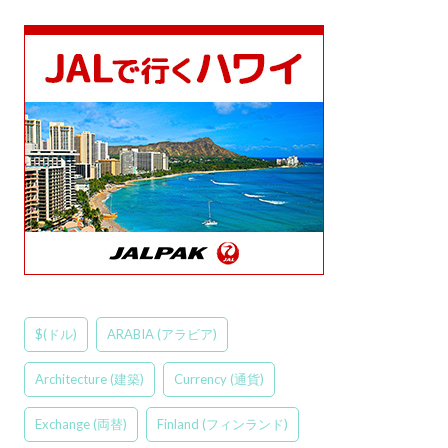
$(ドル)
ARABIA (アラビア)
Architecture (建築)
Currency (通貨)
Exchange (両替)
Finland (フィンランド)