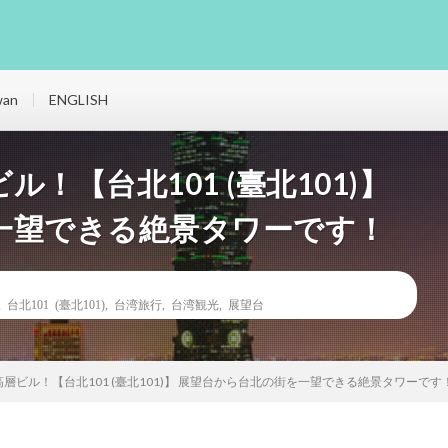
wan
ENGLISH
！【台北101 (臺北101)】
一望できる絶景タワーです！
,
台北101 (臺北101)
,
台湾旅行
,
台湾観光
,
展望台
層ビル！【台北101 (臺北101)】 展望台から台北の街を一望できる絶景タワーです